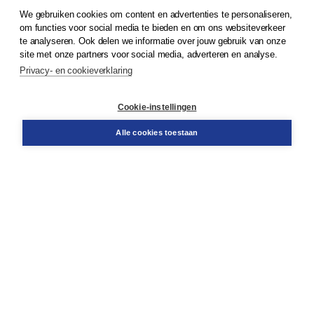
We gebruiken cookies om content en advertenties te personaliseren,
© 2026
Koninklijke Boom uitgevers
om functies voor social media te bieden en om ons websiteverkeer
te analyseren. Ook delen we informatie over jouw gebruik van onze
Klantenservice
site met onze partners voor social media, adverteren en analyse.
Service & informatie
Privacy- en cookieverklaring
Contact
Retourneren
Docentenservice
Cookie-instellingen
Snel bestellen
Teamviewer
Alle cookies toestaan
Boom voor jou
Voor de boekhandel
Voor de pers
Publiceren bij Boom
Werken bij Boom & Vacatures
Over Boom
Wat ons drijft
Onze historie
Onze auteurs
Onze organisatie