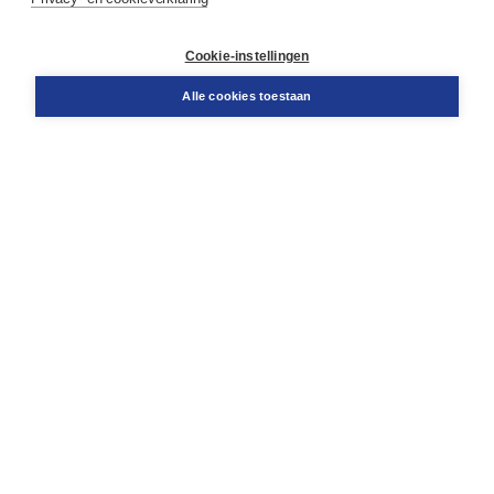
Contact
Retourneren
Docentenservice
Cookie-instellingen
Snel bestellen
Teamviewer
Alle cookies toestaan
Boom voor jou
Voor de boekhandel
Voor de pers
Publiceren bij Boom
Werken bij Boom & Vacatures
Over Boom
Wat ons drijft
Onze historie
Onze auteurs
Onze organisatie
Duurzaam ondernemen
Gratis verzending in NL vanaf € 20,-.