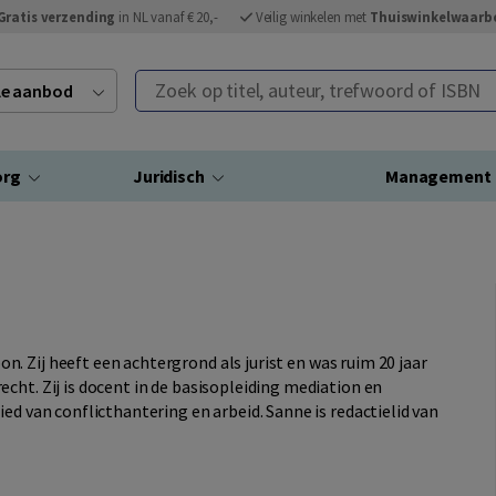
Gratis verzending
in NL vanaf € 20,-
Veilig winkelen met
Thuiswinkelwaarb
Zoek op titel, auteur, trefwoord of ISBN
ele aanbod
org
Juridisch
Management
. Zij heeft een achtergrond als jurist en was ruim 20 jaar
cht. Zij is docent in de basisopleiding mediation en
ed van conflicthantering en arbeid. Sanne is redactielid van