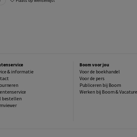
r
Plaats op wensenlijst
ntenservice
Boom voor jou
vice & informatie
Voor de boekhandel
tact
Voor de pers
ourneren
Publiceren bij Boom
entenservice
Werken bij Boom & Vacatur
l bestellen
mviewer