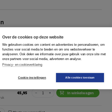
en
oom
 gedrag in de werksituatieDe aandacht voor seksueel
Over de cookies op deze website
d gedrag is enorm toegenomen sinds de #MeToo-beweging in
We gebruiken cookies om content en advertenties te personaliseren, om
el grensoverschrijdend gedrag do...
Meer
functies voor social media te bieden en om ons websiteverkeer te
analyseren. Ook delen we informatie over jouw gebruik van onze site met
onze partners voor social media, adverteren en analyse.
Privacy- en cookieverklaring
Quantity
56,95
−
+
In winkelwagen
ruk
gen
Cookie-instellingen
Alle cookies toestaan
Quantity
45,95
−
+
In winkelwagen
ruk