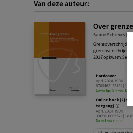
Van deze auteur:
Over grenz
Sanne Schreurs
|
B
Grensoverschrijdend
grensoverschrijden
2017 opkwam. Seksue
Hardcover
April 2024 | ISBN
9789462129184 | 1e d
Levertijd 5-7 werkda
Online boek (2 jaar
toegang)
April 2024 | ISBN
3309010005621 | 1e d
Direct via e-mail