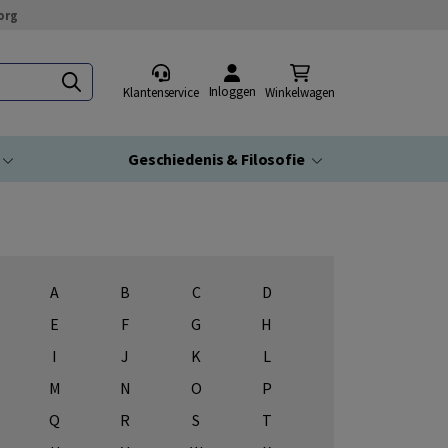
org
Inloggen
Klantenservice
Winkelwagen
Geschiedenis & Filosofie
A
B
C
D
E
F
G
H
I
J
K
L
M
N
O
P
Q
R
S
T