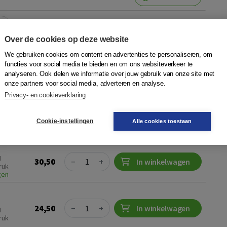
r
Plaats op wensenlijst
Over de cookies op deze website
We gebruiken cookies om content en advertenties te personaliseren, om
r van het staatsrecht
functies voor social media te bieden en om ons websiteverkeer te
analyseren. Ook delen we informatie over jouw gebruik van onze site met
Boom
onze partners voor social media, adverteren en analyse.
nteverandering van het staatsrechtMet de inaugurale rede
Privacy- en cookieverklaring
t staatsrecht aanvaardde prof. mr. dr. Jurgen Goossens het
 staatsrecht aan de Unive...
Meer
Cookie-instellingen
Alle cookies toestaan
Quantity
N
30,50
−
+
In winkelwagen
ruk
gen
Quantity
24,50
−
+
In winkelwagen
N
ruk