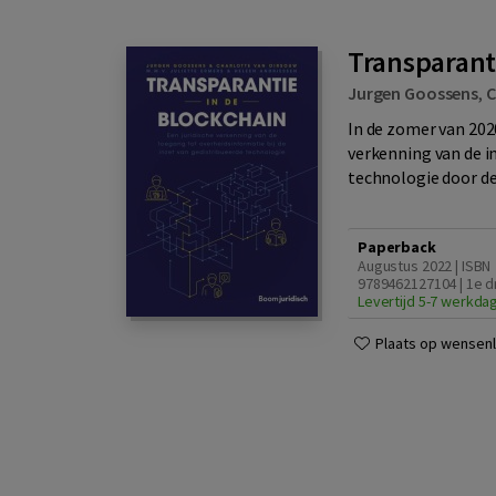
Transparant
Jurgen Goossens
,
C
In de zomer van 202
verkenning van de i
technologie door de 
Paperback
Augustus 2022 | ISBN
9789462127104 | 1e d
Levertijd 5-7 werkda
Plaats op wensenli