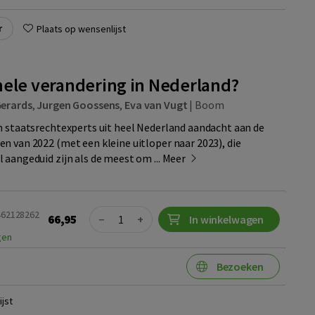
r
Plaats op wensenlijst
nele verandering in Nederland?
erards
,
Jurgen Goossens
,
Eva van Vugt
|
Boom
n staatsrechtexperts uit heel Nederland aandacht aan de
n van 2022 (met een kleine uitloper naar 2023), die
 aangeduid zijn als de meest om ...
Meer
Quantity
9462128262
66,95
−
+
In winkelwagen
gen
Bezoeken
jst