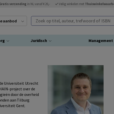
Gratis verzending
in NL vanaf € 20,-
Veilig winkelen met
Thuiswinkelwaarb
Zoek op titel, auteur, trefwoord of ISBN
ele aanbod
org
Juridisch
Management
de Universiteit Utrecht
HAIN-project over de
gieën door de overheid
onden aan Tilburg
versiteit Gent.