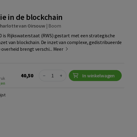
ie in de blockchain
harlotte van Oirsouw
|
Boom
0 is Rijkswaterstaat (RWS) gestart met een strategische
nzet van blockchain. De inzet van complexe, gedistribueerde
overheid brengt verschi...
Meer
Quantity
40,50
−
+
In winkelwagen
ruk
gen
jst