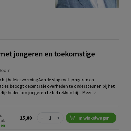
 met jongeren en toekomstige
Boom
 bij beleidsvormingAan de slag met jongeren en
ties beoogt decentrale overheden te ondersteunen bij het
ijkheden om jongeren te betrekken bij ...
Meer
Quantity
BN
25,00
−
+
In winkelwagen
ruk
gen