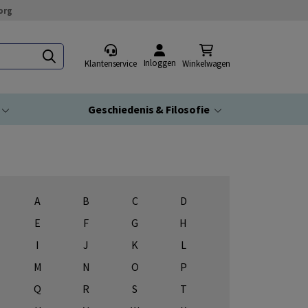
org
Inloggen
Klantenservice
Winkelwagen
Geschiedenis & Filosofie
A
B
C
D
E
F
G
H
I
J
K
L
M
N
O
P
Q
R
S
T