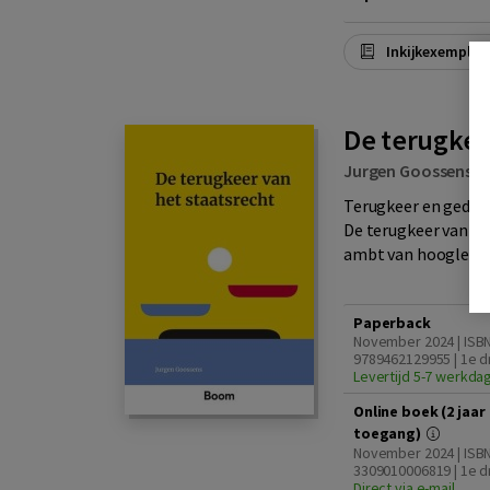
Inkijkexemplaa
De terugkee
Jurgen Goossens
|
Terugkeer en gedaa
De terugkeer van he
ambt van hoogleraar
Paperback
November 2024 | ISB
9789462129955 | 1e d
Levertijd 5-7 werkda
Online boek (2 jaar
toegang)
November 2024 | ISB
3309010006819 | 1e d
Direct via e-mail