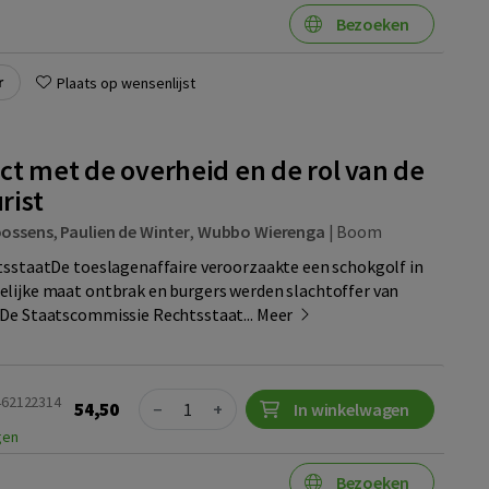
Bezoeken
r
Plaats op wensenlijst
ct met de overheid en de rol van de
rist
oossens
,
Paulien de Winter
,
Wubbo Wierenga
|
Boom
tsstaatDe toeslagenaffaire veroorzaakte een schokgolf in
lijke maat ontbrak en burgers werden slachtoffer van
 De Staatscommissie Rechtsstaat...
Meer
Quantity
9462122314
54,50
−
+
In winkelwagen
gen
Bezoeken