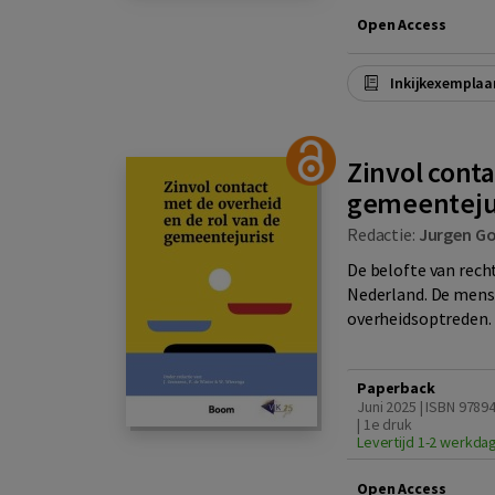
Open Access
Inkijkexemplaa
Zinvol conta
gemeenteju
Redactie:
Jurgen G
De belofte van rech
Nederland. De mense
overheidsoptreden.
Paperback
Juni 2025 | ISBN 978
| 1e druk
Levertijd 1-2 werkda
Open Access