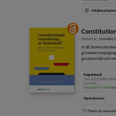
Inkijkexemplaa
Constitutio
Redactie:
Janneke G
In dit boek schenke
grondwetswijziginge
gezamenlijk ook wel
Paperback
Juni 2023 | ISBN 978
| 1e druk
Levertijd 5-7 werkda
Open Access
Plaats op wensenli