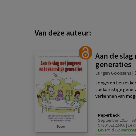
Van deze auteur:
Aan de slag
generaties
Jurgen Goossens
|
Jongeren betrekken
toekomstige genera
verkennen van mogel
Paperback
September 2025 | IS
9789462122406 | 1e d
Levertijd 1-2 werkda