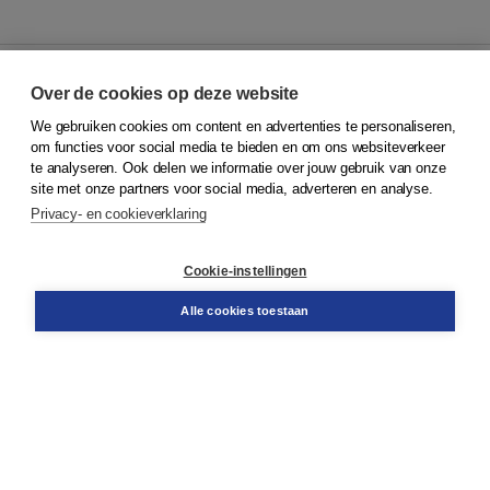
Over de cookies op deze website
We gebruiken cookies om content en advertenties te personaliseren,
© 2026
Koninklijke Boom uitgevers
om functies voor social media te bieden en om ons websiteverkeer
te analyseren. Ook delen we informatie over jouw gebruik van onze
Klantenservice
site met onze partners voor social media, adverteren en analyse.
Service & informatie
Privacy- en cookieverklaring
Contact
Retourneren
Docentenservice
Cookie-instellingen
Snel bestellen
Teamviewer
Alle cookies toestaan
Boom voor jou
Voor de boekhandel
Voor de pers
Publiceren bij Boom
Werken bij Boom & Vacatures
Over Boom