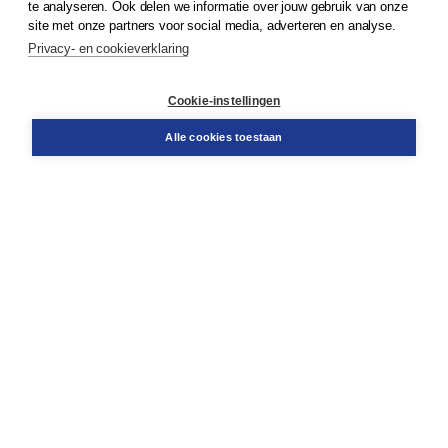
te analyseren. Ook delen we informatie over jouw gebruik van onze
Klantenservice
site met onze partners voor social media, adverteren en analyse.
Service & informatie
Privacy- en cookieverklaring
Contact
Retourneren
Docentenservice
Cookie-instellingen
Snel bestellen
Teamviewer
Alle cookies toestaan
Boom voor jou
Voor de boekhandel
Voor de pers
Publiceren bij Boom
Werken bij Boom & Vacatures
Over Boom
Wat ons drijft
Onze historie
Onze auteurs
Onze organisatie
Duurzaam ondernemen