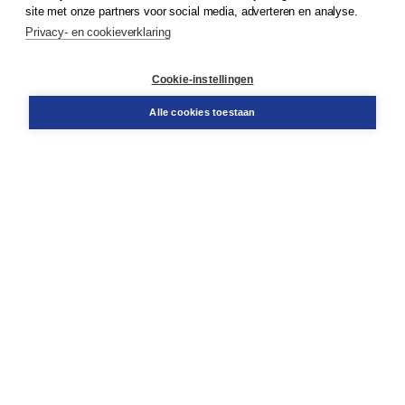
Klantenservice
site met onze partners voor social media, adverteren en analyse.
Service & informatie
Privacy- en cookieverklaring
Contact
Retourneren
Docentenservice
Cookie-instellingen
Snel bestellen
Teamviewer
Alle cookies toestaan
Boom voor jou
Voor de boekhandel
Voor de pers
Publiceren bij Boom
Werken bij Boom & Vacatures
Over Boom
Wat ons drijft
Onze historie
Onze auteurs
Onze organisatie
Duurzaam ondernemen