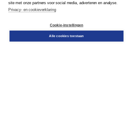
site met onze partners voor social media, adverteren en analyse.
Service & informatie
Privacy- en cookieverklaring
Contact
Retourneren
Docentenservice
Cookie-instellingen
Snel bestellen
Teamviewer
Alle cookies toestaan
Boom voor jou
Voor de boekhandel
Voor de pers
Publiceren bij Boom
Werken bij Boom & Vacatures
Over Boom
Wat ons drijft
Onze historie
Onze auteurs
Onze organisatie
Duurzaam ondernemen
Gratis verzending in NL vanaf € 20,-.