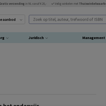
Gratis verzending
in NL vanaf € 20,-
Veilig winkelen met
Thuiswinkelwaarb
Zoek op titel, auteur, trefwoord of ISBN
ele aanbod
org
Juridisch
Management
n het onderwijs