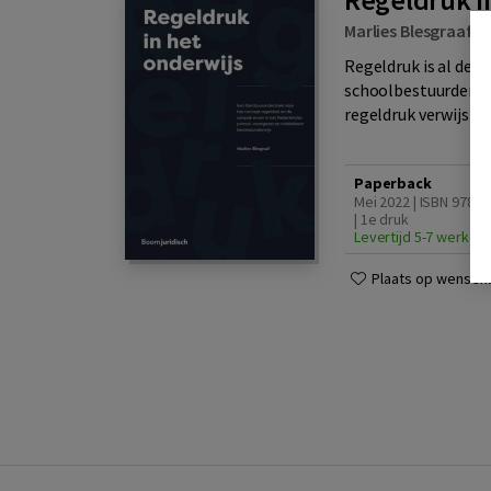
Marlies Blesgraaf
|
Regeldruk is al dec
schoolbestuurders, 
regeldruk verwijst i
Paperback
Mei 2022 | ISBN 9789
| 1e druk
Levertijd 5-7 werkda
Plaats op wensenli