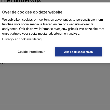
Boom
Over de cookies op deze website
ennialang een probleem waarmee zowel de overheid als
We gebruiken cookies om content en advertenties te personaliseren, om
schoolleiders en leraren worstelen. Het abstracte begrip
functies voor social media te bieden en om ons websiteverkeer te
n het dagelijks spraakgebruik...
Meer
analyseren. Ook delen we informatie over jouw gebruik van onze site met
onze partners voor social media, adverteren en analyse.
Privacy- en cookieverklaring
Quantity
462126794
96,95
−
+
In winkelwagen
Cookie-instellingen
Alle cookies toestaan
gen
jst