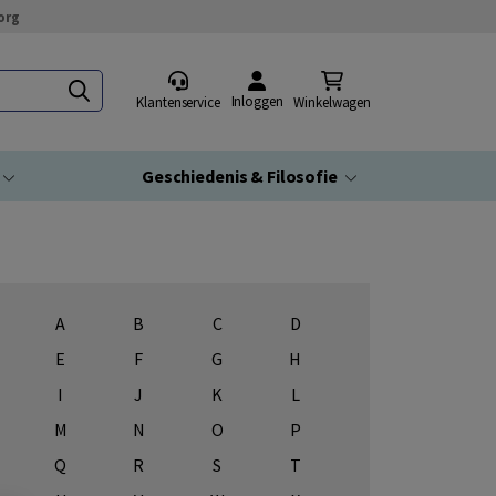
org
Inloggen
Klantenservice
Winkelwagen
Geschiedenis & Filosofie
A
B
C
D
E
F
G
H
I
J
K
L
M
N
O
P
Q
R
S
T