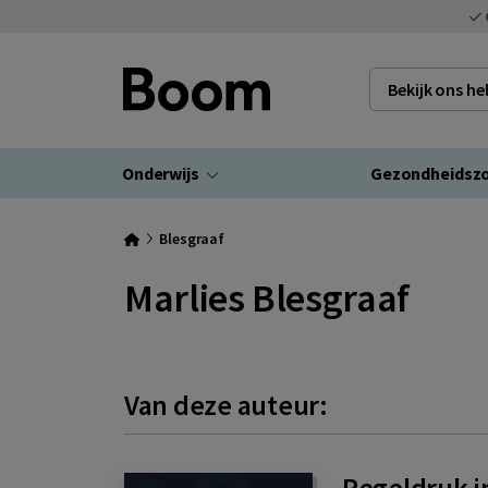
Bekijk ons h
Onderwijs
Gezondheidsz
Blesgraaf
Marlies Blesgraaf
Van deze auteur:
Regeldruk i