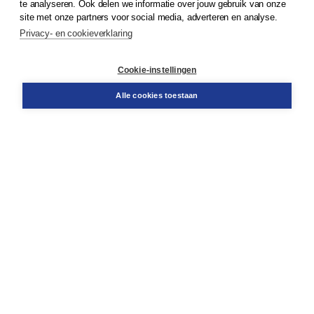
te analyseren. Ook delen we informatie over jouw gebruik van onze
Klantenservice
site met onze partners voor social media, adverteren en analyse.
Service & informatie
Privacy- en cookieverklaring
Contact
Retourneren
Docentenservice
Cookie-instellingen
Snel bestellen
Teamviewer
Alle cookies toestaan
Boom voor jou
Voor de boekhandel
Voor de pers
Publiceren bij Boom
Werken bij Boom & Vacatures
Over Boom
Wat ons drijft
Onze historie
Onze auteurs
Onze organisatie
Duurzaam ondernemen