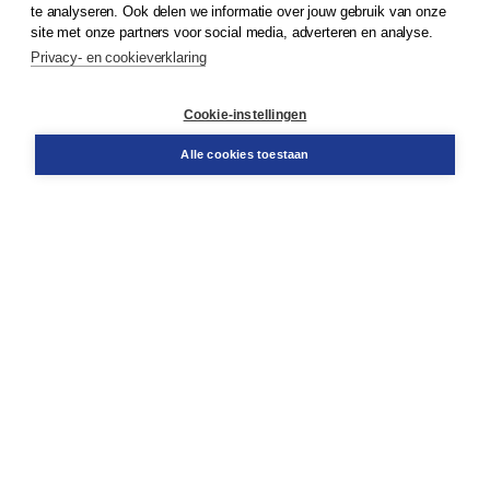
te analyseren. Ook delen we informatie over jouw gebruik van onze
Klantenservice
site met onze partners voor social media, adverteren en analyse.
Service & informatie
Privacy- en cookieverklaring
Contact
Retourneren
Docentenservice
Cookie-instellingen
Snel bestellen
Teamviewer
Alle cookies toestaan
Boom voor jou
Voor de boekhandel
Voor de pers
Publiceren bij Boom
Werken bij Boom & Vacatures
Over Boom
Wat ons drijft
Onze historie
Onze auteurs
Onze organisatie
Duurzaam ondernemen