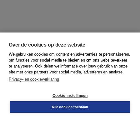
Over de cookies op deze website
We gebruiken cookies om content en advertenties te personaliseren,
© 2026
Koninklijke Boom uitgevers
om functies voor social media te bieden en om ons websiteverkeer
te analyseren. Ook delen we informatie over jouw gebruik van onze
Klantenservice
site met onze partners voor social media, adverteren en analyse.
Service & informatie
Privacy- en cookieverklaring
Contact
Retourneren
Docentenservice
Cookie-instellingen
Snel bestellen
Teamviewer
Alle cookies toestaan
Boom voor jou
Voor de boekhandel
Voor de pers
Publiceren bij Boom