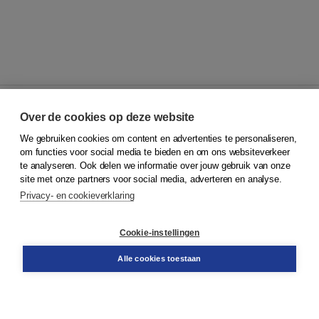
Over de cookies op deze website
We gebruiken cookies om content en advertenties te personaliseren,
© 2026
Koninklijke Boom uitgevers
om functies voor social media te bieden en om ons websiteverkeer
te analyseren. Ook delen we informatie over jouw gebruik van onze
Klantenservice
site met onze partners voor social media, adverteren en analyse.
Service & informatie
Privacy- en cookieverklaring
Contact
Retourneren
Docentenservice
Cookie-instellingen
Snel bestellen
Teamviewer
Alle cookies toestaan
Boom voor jou
Voor de boekhandel
Voor de pers