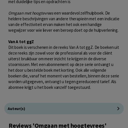
met duidelijke tips en opdrachten is
Omgaan met hoogtevrees
een waardevol zelfhulpboek. De
heldere beschrijvingen van andere therapieën met een indicatie
van de effectiviteit ervan maken het ook een handige
wegwijzer voor wie liever een beroep doet op de hulpverlening.
Van A tot ggZ
Dit boek is verschenen in de reeks Van A tot ggZ. De boeken uit
deze reeks zijn zowel voor de professional als voor de cliënt
uiterst bruikbaar om meer inzicht te krijgen in de diverse
stoornissen. Met een abonnement op deze serie ontvangt u
het door u bestelde boek met korting. Ook alle volgende
boeken die, vanaf het moment van bestellen, binnen deze serie
worden uitgegeven, ontvangt u tegen gereduceerd tarief. Als
abonnee krijgt u het boek vanzelf toegestuurd.
Auteur(s)
Reviews 'Omgaan met hoogtevrees'