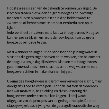
Hoogtevrees is een van de bekendste vormen van angst. De
klachten treden niet alleen op grote hoogtes op. Sommige
mensen durven bijvoorbeeld niet in diep helder water te
zwemmen of hebben moeite om naar een kerktoren op te
kijken.
Iedereen heeft in zekere mate last van hoogtevrees. Hoogtes
kunnen gevaarlijk zijn en het is dan ook logisch om op grote
hoogte op je hoede te zijn.
Maar wanneer de angst uit de hand loopt en je bang wordt in
situaties die geen angst hoeven op te wekken, dan belemmert
de hoogtevrees je dagelijks leven. Mensen met hoogtevrees
gaan immers steeds meer situaties uit de weg waarin ze met
hoogteverschillen te maken kunnen krijgen.
Overmatige hoogtevrees is daarom een vervelende klacht, maar
doorgaans goed te verhelpen. Dit boek laat zien dat iedereen
met wat motivatie, begeleiding en tijdsinvestering zijn
hoogtevrees onder controle kan krijgen. Hierbij wordt
uitgegaan van de principes van de gedragstherapie. Door de
stapsgewijze beschrijving van de gedragstherapeutische weg