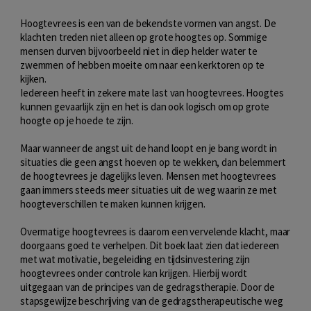
Hoogtevrees is een van de bekendste vormen van angst. De
klachten treden niet alleen op grote hoogtes op. Sommige
mensen durven bijvoorbeeld niet in diep helder water te
zwemmen of hebben moeite om naar een kerktoren op te
kijken.
Iedereen heeft in zekere mate last van hoogtevrees. Hoogtes
kunnen gevaarlijk zijn en het is dan ook logisch om op grote
hoogte op je hoede te zijn.
Maar wanneer de angst uit de hand loopt en je bang wordt in
situaties die geen angst hoeven op te wekken, dan belemmert
de hoogtevrees je dagelijks leven. Mensen met hoogtevrees
gaan immers steeds meer situaties uit de weg waarin ze met
hoogteverschillen te maken kunnen krijgen.
Overmatige hoogtevrees is daarom een vervelende klacht, maar
doorgaans goed te verhelpen. Dit boek laat zien dat iedereen
met wat motivatie, begeleiding en tijdsinvestering zijn
hoogtevrees onder controle kan krijgen. Hierbij wordt
uitgegaan van de principes van de gedragstherapie. Door de
stapsgewijze beschrijving van de gedragstherapeutische weg