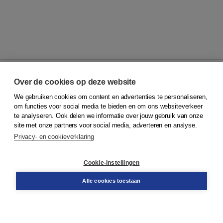
Over de cookies op deze website
We gebruiken cookies om content en advertenties te personaliseren,
© 2026
Koninklijke Boom uitgevers
om functies voor social media te bieden en om ons websiteverkeer
te analyseren. Ook delen we informatie over jouw gebruik van onze
Klantenservice
site met onze partners voor social media, adverteren en analyse.
Service & informatie
Privacy- en cookieverklaring
Contact
Retourneren
Docentenservice
Cookie-instellingen
Snel bestellen
Teamviewer
Alle cookies toestaan
Boom voor jou
Voor de boekhandel
Voor de pers