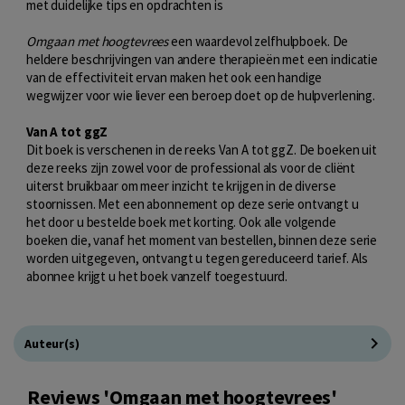
met duidelijke tips en opdrachten is
Omgaan met hoogtevrees
een waardevol zelfhulpboek. De
heldere beschrijvingen van andere therapieën met een indicatie
van de effectiviteit ervan maken het ook een handige
wegwijzer voor wie liever een beroep doet op de hulpverlening.
Van A tot ggZ
Dit boek is verschenen in de reeks Van A tot ggZ. De boeken uit
deze reeks zijn zowel voor de professional als voor de cliënt
uiterst bruikbaar om meer inzicht te krijgen in de diverse
stoornissen. Met een abonnement op deze serie ontvangt u
het door u bestelde boek met korting. Ook alle volgende
boeken die, vanaf het moment van bestellen, binnen deze serie
worden uitgegeven, ontvangt u tegen gereduceerd tarief. Als
abonnee krijgt u het boek vanzelf toegestuurd.
Auteur(s)
Reviews 'Omgaan met hoogtevrees'