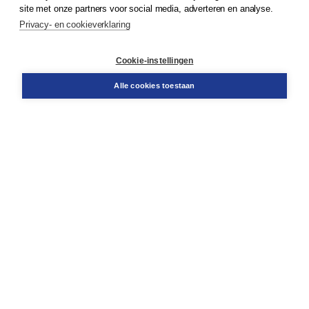
Klantenservice
site met onze partners voor social media, adverteren en analyse.
Service & informatie
Privacy- en cookieverklaring
Contact
Retourneren
Docentenservice
Cookie-instellingen
Snel bestellen
Teamviewer
Alle cookies toestaan
Boom voor jou
Voor de boekhandel
Voor de pers
Publiceren bij Boom
Werken bij Boom & Vacatures
Over Boom
Wat ons drijft
Onze historie
Onze auteurs
Onze organisatie
Duurzaam ondernemen