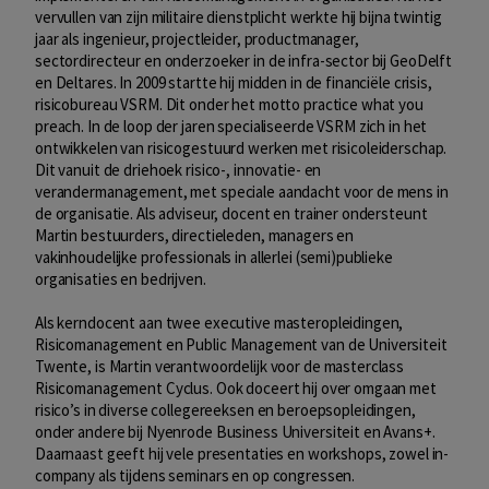
vervullen van zijn militaire dienstplicht werkte hij bijna twintig
jaar als ingenieur, projectleider, productmanager,
sectordirecteur en onderzoeker in de infra-sector bij GeoDelft
en Deltares. In 2009 startte hij midden in de financiële crisis,
risicobureau VSRM. Dit onder het motto practice what you
preach. In de loop der jaren specialiseerde VSRM zich in het
ontwikkelen van risicogestuurd werken met risicoleiderschap.
Dit vanuit de driehoek risico-, innovatie- en
verandermanagement, met speciale aandacht voor de mens in
de organisatie. Als adviseur, docent en trainer ondersteunt
Martin bestuurders, directieleden, managers en
vakinhoudelijke professionals in allerlei (semi)publieke
organisaties en bedrijven.
Als kerndocent aan twee executive masteropleidingen,
Risicomanagement en Public Management van de Universiteit
Twente, is Martin verantwoordelijk voor de masterclass
Risicomanagement Cyclus. Ook doceert hij over omgaan met
risico’s in diverse collegereeksen en beroepsopleidingen,
onder andere bij Nyenrode Business Universiteit en Avans+.
Daarnaast geeft hij vele presentaties en workshops, zowel in-
company als tijdens seminars en op congressen.