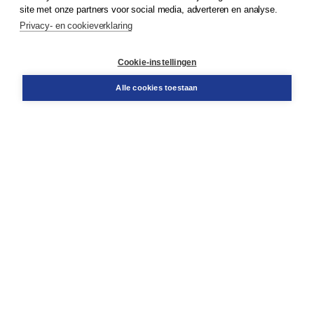
Klantenservice
site met onze partners voor social media, adverteren en analyse.
Service & informatie
Privacy- en cookieverklaring
Contact
Retourneren
Docentenservice
Cookie-instellingen
Snel bestellen
Teamviewer
Alle cookies toestaan
Boom voor jou
Voor de boekhandel
Voor de pers
Publiceren bij Boom
Werken bij Boom & Vacatures
Over Boom
Wat ons drijft
Onze historie
Onze auteurs
Onze organisatie
Duurzaam ondernemen