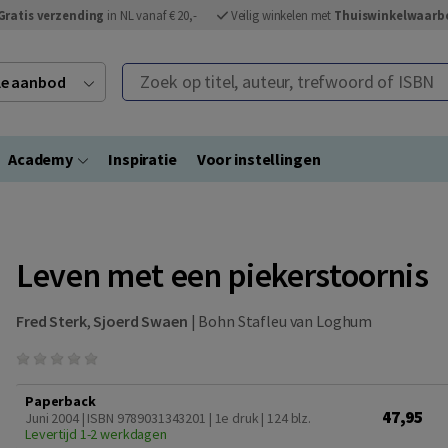
Gratis verzending
in NL vanaf € 20,-
Veilig winkelen met
Thuiswinkelwaarb
Zoek op titel, auteur, trefwoord of ISBN
ele aanbod
Academy
Inspiratie
Voor instellingen
Leven met een piekerstoornis
Fred Sterk
,
Sjoerd Swaen
|
Bohn Stafleu van Loghum
Paperback
47,95
Juni 2004 | ISBN 9789031343201 | 1e druk
| 124 blz.
Levertijd 1-2 werkdagen