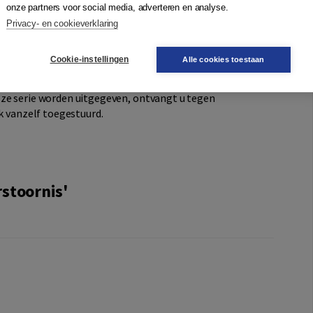
onze partners voor social media, adverteren en analyse.
Privacy- en cookieverklaring
. De boeken uit deze reeks zijn zowel voor de professional
Cookie-instellingen
Alle cookies toestaan
icht te krijgen in de diverse stoornissen.Met een
u bestelde boek met korting. Ook alle volgende boeken
eze serie worden uitgegeven, ontvangt u tegen
ek vanzelf toegestuurd.
stoornis'