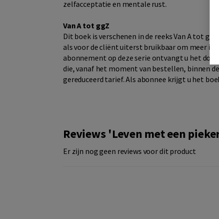
zelfacceptatie en mentale rust.
Van A tot ggZ
Dit boek is verschenen in de reeks Van A tot ggZ
als voor de cliënt uiterst bruikbaar om meer inz
abonnement op deze serie ontvangt u het door 
die, vanaf het moment van bestellen, binnen d
gereduceerd tarief. Als abonnee krijgt u het bo
Reviews 'Leven met een pieker
Er zijn nog geen reviews voor dit product