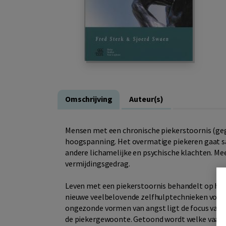
Omschrijving
Auteur(s)
Mensen met een chronische piekerstoornis (geg
hoogspanning. Het overmatige piekeren gaat 
andere lichamelijke en psychische klachten. Mees
vermijdingsgedrag.
Leven met een piekerstoornis behandelt op he
nieuwe veelbelovende zelfhulptechnieken voor 
ongezonde vormen van angst ligt de focus van di
de piekergewoonte. Getoond wordt welke vaard