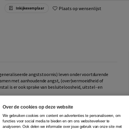
Plaats op wensenlijst
Inkijkexemplaar
eneraliseerde angststoornis) leven onder voortdurende
samen met aanhoudende angst, (over)vermoeidheid of
tal is er ook sprake van besluiteloosheid, uitstel- en
ldere en toegankelijke wijze behandelingsmethoden en
Over de cookies op deze website
deze angststoornis. Naast informatie over gezonde en
We gebruiken cookies om content en advertenties te personaliseren, om
t boek vooral op het geleidelijk zelf leren doorbreken van
functies voor social media te bieden en om ons websiteverkeer te
igheden kunnen bijdragen aan meer evenwicht,
analyseren. Ook delen we informatie over jouw gebruik van onze site met