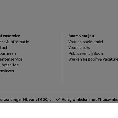
ntenservice
Boom voor jou
vice & informatie
Voor de boekhandel
tact
Voor de pers
ourneren
Publiceren bij Boom
entenservice
Werken bij Boom & Vacatur
l bestellen
mviewer
verzending in NL vanaf € 20,-.
Veilig winkelen met Thuiswin