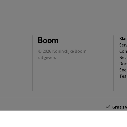
Kla
Ser
© 2026
Koninklijke Boom
Con
uitgevers
Ret
Doc
Sne
Tea
Gratis 