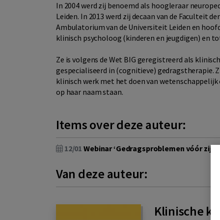
In 2004 werd zij benoemd als hoogleraar neuroped
Leiden. In 2013 werd zij decaan van de Faculteit de
Ambulatorium van de Universiteit Leiden en hoofdo
klinisch psycholoog (kinderen en jeugdigen) en to
Ze is volgens de Wet BIG geregistreerd als klini
gespecialiseerd in (cognitieve) gedragstherapie.
klinisch werk met het doen van wetenschappelijk
op haar naam staan.
Items over deze auteur:
12/01
Webinar ‘Gedragsproblemen vóór zijn
Van deze auteur:
Klinische k