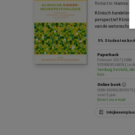
Redactie:
Hanna S
Klinisch handelen b
perspectief Klinisc
van de wetenschappel
5%
Studentenkor
Paperback
Februari 2017 | ISBN
9789089534859 | 1e d
Vandaag besteld, din
huis
Online boek
ISBN 3009010039373 |
voor 5 jaar
Direct via e-mail
Inkijkexemplaa