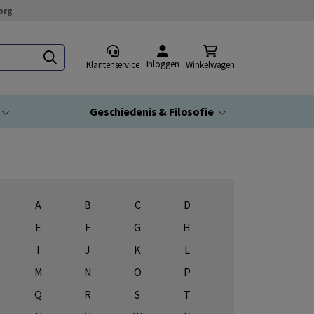
org
Inloggen
Klantenservice
Winkelwagen
Geschiedenis & Filosofie
A
B
C
D
E
F
G
H
I
J
K
L
M
N
O
P
Q
R
S
T