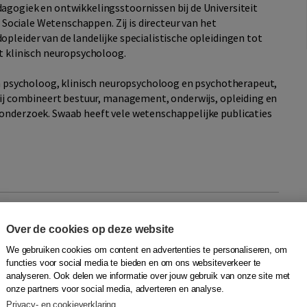
agogiek en ontwikkelingsstoornissen bij de Universiteit
r Sociale Wetenschappen. Zij is directeur van het
pleider van de landelijke specialistische opleidingen tot
t klinisch neuropsycholoog.
sch psycholoog, klinisch neuropsycholoog en psychotherapeut,
 Zij combineert bestuur, management, onderwijs, opleiding en
 onderzoek. Swaab heeft vele wetenschappelijke publicaties
’ met Hanna Swaab
Over de cookies op deze website
We gebruiken cookies om content en advertenties te personaliseren, om
functies voor social media te bieden en om ons websiteverkeer te
analyseren. Ook delen we informatie over jouw gebruik van onze site met
inderneuropsychologie
onze partners voor social media, adverteren en analyse.
Privacy- en cookieverklaring