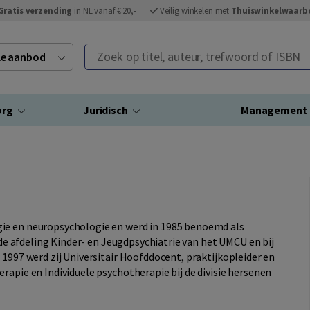
Gratis verzending
in NL vanaf € 20,-
Veilig winkelen met
Thuiswinkelwaarb
Zoek op titel, auteur, trefwoord of ISBN
ele aanbod
org
Juridisch
Management
ie en neuropsychologie en werd in 1985 benoemd als
p de afdeling Kinder- en Jeugdpsychiatrie van het UMCU en bij
 1997 werd zij Universitair Hoofddocent, praktijkopleider en
rapie en Individuele psychotherapie bij de divisie hersenen