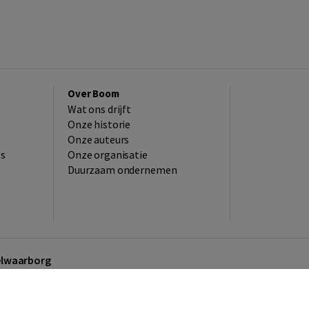
Over Boom
Wat ons drijft
Onze historie
Onze auteurs
es
Onze organisatie
Duurzaam ondernemen
kelwaarborg