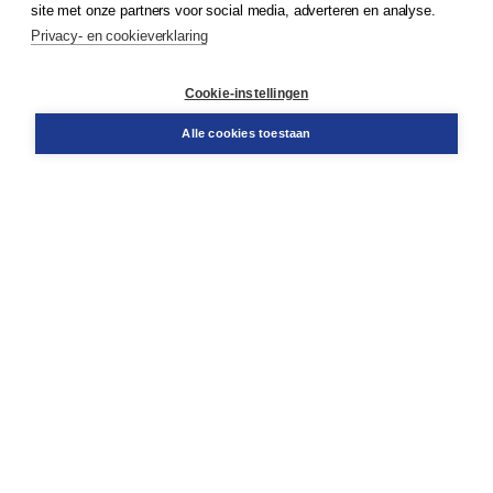
site met onze partners voor social media, adverteren en analyse.
Service & informatie
Privacy- en cookieverklaring
Contact
Retourneren
Docentenservice
Cookie-instellingen
Snel bestellen
Teamviewer
Alle cookies toestaan
Boom voor jou
Voor de boekhandel
Voor de pers
Publiceren bij Boom
Werken bij Boom & Vacatures
Over Boom
Wat ons drijft
Onze historie
Onze auteurs
Onze organisatie
Duurzaam ondernemen
Gratis verzending in NL vanaf € 20,-.