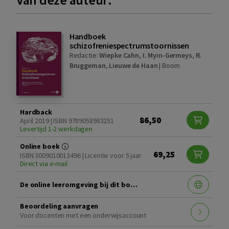
Handboek
schizofreniespectrumstoornissen
Redactie:
Wiepke Cahn
,
I. Myin-Germeys
,
R.
Bruggeman
,
Lieuwe de Haan
|
Boom
Hardback
86,50
April 2019 | ISBN 9789058983251
Levertijd 1-2 werkdagen
Online boek
69,25
ISBN 3009010013496 | Licentie voor 5 jaar
Direct via e-mail
De online leeromgeving bij dit boek
Beoordeling aanvragen
Voor docenten met een onderwijsaccount