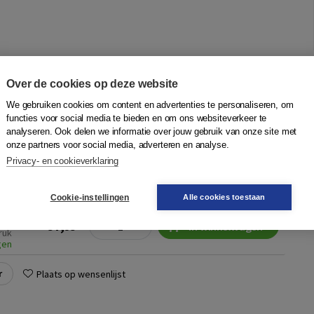
Over de cookies op deze website
 in het onderwijs
We gebruiken cookies om content en advertenties te personaliseren, om
 Ponte
|
Boom
functies voor social media te bieden en om ons websiteverkeer te
analyseren. Ook delen we informatie over jouw gebruik van onze site met
onderwijs gaat over ‘onderzoek met en door leerlingen’ in het
onze partners voor social media, adverteren en analyse.
 voortgezet onderwijs en het middelbaar beroepsonderwijs.
Privacy- en cookieverklaring
k naar de visies d...
Meer
Cookie-instellingen
Alle cookies toestaan
Quantity
57,95
−
+
In winkelwagen
ruk
gen
r
Plaats op wensenlijst