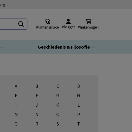
org
Inloggen
Klantenservice
Winkelwagen
Geschiedenis & Filosofie
A
B
C
D
E
F
G
H
I
J
K
L
M
N
O
P
Q
R
S
T