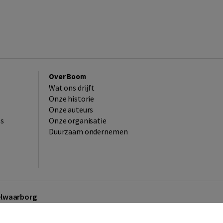
Over Boom
Wat ons drijft
Onze historie
Onze auteurs
es
Onze organisatie
Duurzaam ondernemen
kelwaarborg