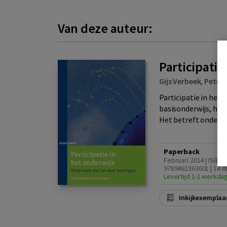
Van deze auteur:
Participatie
Gijs Verbeek
,
Petra
Participatie in het 
basisonderwijs, het
Het betreft onderzoe
Paperback
Februari 2014 | ISBN
9789462363601 | 1e d
Levertijd 1-2 werkda
Inkijkexemplaa