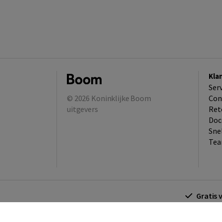
Kla
Ser
© 2026
Koninklijke Boom
Con
uitgevers
Ret
Doc
Sne
Tea
Gratis 