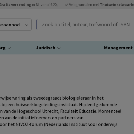
Gratis verzending
in NL vanaf € 20,-
Veilig winkelen met
Thuiswinkelwaarb
Zoek op titel, auteur, trefwoord of ISBN
ele aanbod
org
Juridisch
Management
wijservaring als tweedegraads biologieleraar in het
 bij een huiswerkbegeleidingsinstituut. Hij deed gedurende
ten van de Hogeschool Utrecht, Faculteit Educatie. Momenteel
een van de initiatiefnemers en partners van
voor het NIVOZ-forum (Nederlands Instituut voor onderwijs