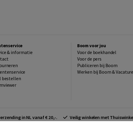
ntenservice
Boom voor jou
vice & informatie
Voor de boekhandel
tact
Voor de pers
ourneren
Publiceren bij Boom
entenservice
Werken bij Boom & Vacatur
l bestellen
mviewer
verzending in NL vanaf € 20,-.
Veilig winkelen met Thuiswin