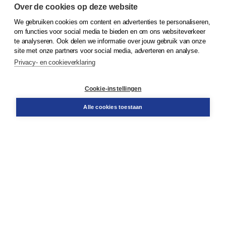
Over de cookies op deze website
We gebruiken cookies om content en advertenties te personaliseren,
© 2026
Koninklijke Boom uitgevers
om functies voor social media te bieden en om ons websiteverkeer
te analyseren. Ook delen we informatie over jouw gebruik van onze
Klantenservice
site met onze partners voor social media, adverteren en analyse.
Service & informatie
Privacy- en cookieverklaring
Contact
Retourneren
Docentenservice
Cookie-instellingen
Snel bestellen
Teamviewer
Alle cookies toestaan
Boom voor jou
Voor de boekhandel
Voor de pers
Publiceren bij Boom
Werken bij Boom & Vacatures
Over Boom
Wat ons drijft
Onze historie
Onze auteurs