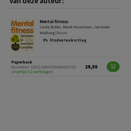
Van deze auteur:
Mental fitness
Linda Bolier
,
Merel Haverman
,
Jan Auke
Walburg
|
Boom
5%
Studentenkorting
Paperback
29,50
November 2010 | ISBN 9789461051530
Levertijd 1-2 werkdagen