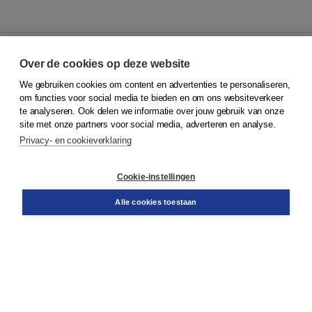
Over de cookies op deze website
We gebruiken cookies om content en advertenties te personaliseren,
© 2026
Koninklijke Boom uitgevers
om functies voor social media te bieden en om ons websiteverkeer
te analyseren. Ook delen we informatie over jouw gebruik van onze
Klantenservice
site met onze partners voor social media, adverteren en analyse.
Service & informatie
Privacy- en cookieverklaring
Contact
Retourneren
Docentenservice
Cookie-instellingen
Snel bestellen
Teamviewer
Alle cookies toestaan
Boom voor jou
Voor de boekhandel
Voor de pers
Publiceren bij Boom
Werken bij Boom & Vacatures