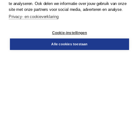
te analyseren. Ook delen we informatie over jouw gebruik van onze
Klantenservice
site met onze partners voor social media, adverteren en analyse.
Service & informatie
Privacy- en cookieverklaring
Contact
Retourneren
Docentenservice
Cookie-instellingen
Snel bestellen
Teamviewer
Alle cookies toestaan
Boom voor jou
Voor de boekhandel
Voor de pers
Publiceren bij Boom
Werken bij Boom & Vacatures
Over Boom
Wat ons drijft
Onze historie
Onze auteurs
Onze organisatie
Duurzaam ondernemen