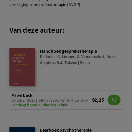
vereniging voor groepstherapie (NVGP).
Van deze auteur:
Handboek gesprekstherapie
Redactie:
G. Lietaer
,
G. Vanaerschot
,
Hans
Snijders
,
R.J. Takens
|
Boom
Paperback
92,25
Oktober 2025 | ISBN 9789024474974 | 1e druk
Vandaag besteld, dinsdag in huis
Leerboek psychotherapie