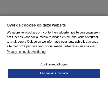
Over de cookies op deze website
We gebruiken cookies om content en advertenties te personaliseren,
© 2026
Koninklijke Boom uitgevers
om functies voor social media te bieden en om ons websiteverkeer
te analyseren. Ook delen we informatie over jouw gebruik van onze
Klantenservice
site met onze partners voor social media, adverteren en analyse.
Service & informatie
Privacy- en cookieverklaring
Contact
Retourneren
Docentenservice
Cookie-instellingen
Snel bestellen
Teamviewer
Alle cookies toestaan
Boom voor jou
Voor de boekhandel
Voor de pers
Publiceren bij Boom
Werken bij Boom & Vacatures