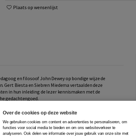
Plaats op wensenlijst
edagoog en filosoof John Dewey op bondige wijze de
en. Gert Biesta en Siebren Miedema vertaalden deze
aten in hun inleiding de lezer kennismaken met de
che gedachtengoed.
Over de cookies op deze website
We gebruiken cookies om content en advertenties te personaliseren, om
functies voor social media te bieden en om ons websiteverkeer te
ng'
analyseren. Ook delen we informatie over jouw gebruik van onze site met