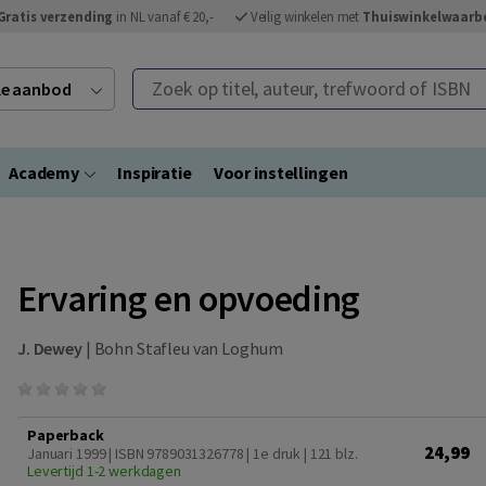
Gratis verzending
in NL vanaf € 20,-
Veilig winkelen met
Thuiswinkelwaarb
Zoek op titel, auteur, trefwoord of ISBN
ele aanbod
Academy
Inspiratie
Voor instellingen
Ervaring en opvoeding
J. Dewey
|
Bohn Stafleu van Loghum
Paperback
24,99
Januari 1999 | ISBN 9789031326778 | 1e druk
| 121 blz.
Levertijd 1-2 werkdagen