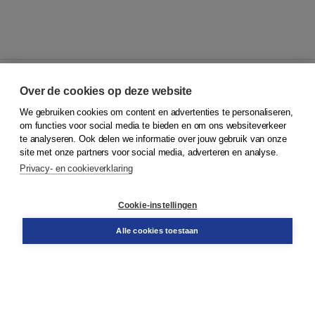
Over de cookies op deze website
We gebruiken cookies om content en advertenties te personaliseren,
© 2026
Koninklijke Boom uitgevers
om functies voor social media te bieden en om ons websiteverkeer
te analyseren. Ook delen we informatie over jouw gebruik van onze
Klantenservice
site met onze partners voor social media, adverteren en analyse.
Service & informatie
Privacy- en cookieverklaring
Contact
Retourneren
Docentenservice
Cookie-instellingen
Snel bestellen
Teamviewer
Alle cookies toestaan
Boom voor jou
Voor de boekhandel
Voor de pers
Publiceren bij Boom
Werken bij Boom & Vacatures