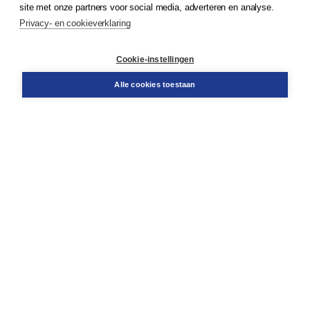
site met onze partners voor social media, adverteren en analyse.
Service & informatie
Privacy- en cookieverklaring
Contact
Retourneren
Docentenservice
Cookie-instellingen
Snel bestellen
Teamviewer
Alle cookies toestaan
Boom voor jou
Voor de boekhandel
Voor de pers
Publiceren bij Boom
Werken bij Boom & Vacatures
Over Boom
Wat ons drijft
Onze historie
Onze auteurs
Onze organisatie
Duurzaam ondernemen
Gratis verzending in NL vanaf € 20,-.