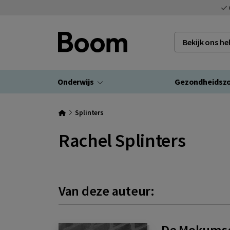
Bekijk ons h
Onderwijs
Gezondheidsz
Splinters
Rachel Splinters
Van deze auteur:
De Mokums