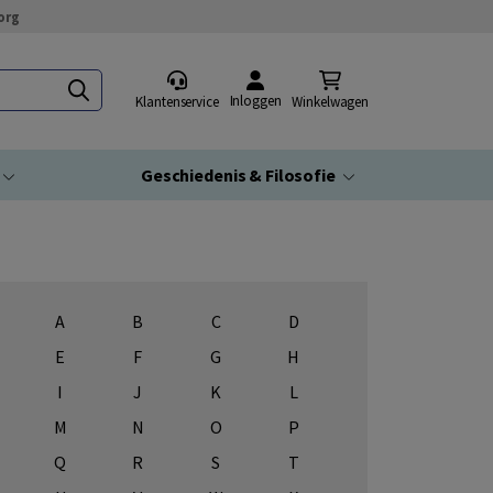
org
Inloggen
Klantenservice
Winkelwagen
Geschiedenis & Filosofie
A
B
C
D
E
F
G
H
I
J
K
L
M
N
O
P
Q
R
S
T