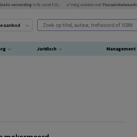
Gratis verzending
in NL vanaf € 20,-
Veilig winkelen met
Thuiswinkelwaarb
Zoek op titel, auteur, trefwoord of ISBN
ele aanbod
org
Juridisch
Management
e mokermoord