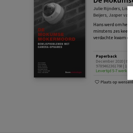
Julie Rijnders
,
Liset
Beijers
,
Jasper van
Hans werd om het l
minstens zes keer o
verdachte kwam de po
Paperback
December 2020 | ISB
9789462361768 | 1e d
Levertijd 5-7 werkda
Plaats op wensenli