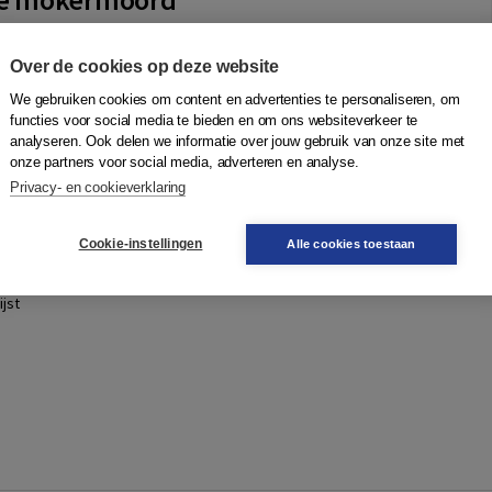
te Dirksen
,
Rachel Splinters
,
Jochem Scheepers
,
Guillaume
 der Kemp
,
Peter van Koppen
|
Boom
Over de cookies op deze website
even gebracht doordat iemand hem met een moker
We gebruiken cookies om content en advertenties te personaliseren, om
p zijn hoofd had geslagen. In de zoektocht naar een
functies voor social media te bieden en om ons websiteverkeer te
litie uit bij de beelden van een camera a...
Meer
analyseren. Ook delen we informatie over jouw gebruik van onze site met
onze partners voor social media, adverteren en analyse.
Privacy- en cookieverklaring
Quantity
N
46,95
−
+
In winkelwagen
ruk
Cookie-instellingen
Alle cookies toestaan
gen
jst