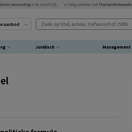
Gratis verzending
in NL vanaf € 20,-
Veilig winkelen met
Thuiswinkelwaarb
Zoek op titel, auteur, trefwoord of ISBN
ele aanbod
org
Juridisch
Management
el
politieke formule