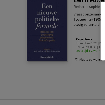
Redactie:
Sophie van
Vraagt onze samenl
Tocqueville (1805-1
stevig verankerd in 
Paperback
November 2020 | ISB
9789462908543 | 1e d
Levertijd 1-2 werkda
Plaats op wensenli