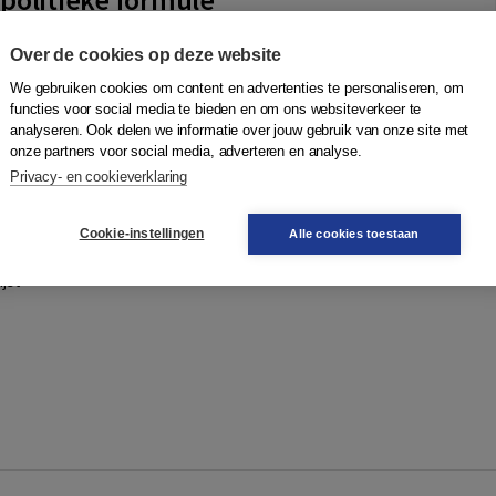
 Bijsterveld
,
Hans-Martien ten Napel
|
Boom
Over de cookies op deze website
eving om een nieuwe politieke formule, om met Alexis de
We gebruiken cookies om content en advertenties te personaliseren, om
859) te spreken? Op het eerste gezicht niet. De democratie is
functies voor social media te bieden en om ons websiteverkeer te
de Grondwet en verdrag...
Meer
analyseren. Ook delen we informatie over jouw gebruik van onze site met
onze partners voor social media, adverteren en analyse.
Privacy- en cookieverklaring
Quantity
N
46,95
−
+
In winkelwagen
ruk
Cookie-instellingen
Alle cookies toestaan
gen
jst