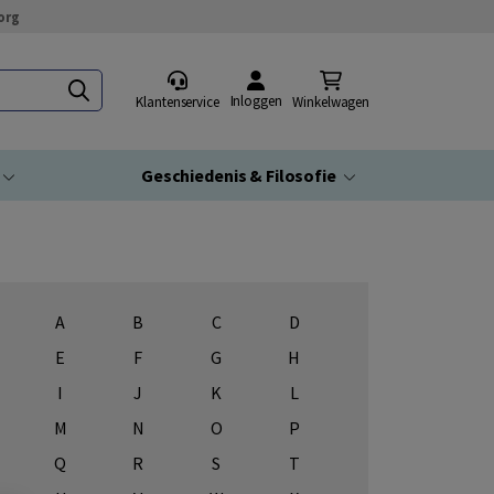
org
Inloggen
Klantenservice
Winkelwagen
Geschiedenis & Filosofie
A
B
C
D
E
F
G
H
I
J
K
L
M
N
O
P
Q
R
S
T