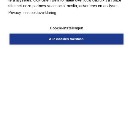
te analyseren. Ook delen we informatie over jouw gebruik van onze
Klantenservice
site met onze partners voor social media, adverteren en analyse.
Service & informatie
Privacy- en cookieverklaring
Contact
Retourneren
Docentenservice
Cookie-instellingen
Snel bestellen
Teamviewer
Alle cookies toestaan
Boom voor jou
Voor de boekhandel
Voor de pers
Publiceren bij Boom
Werken bij Boom & Vacatures
Over Boom
Wat ons drijft
Onze historie
Onze auteurs
Onze organisatie
Duurzaam ondernemen