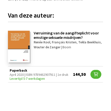
Van deze auteur:
Verruiming van de aangifteplicht voor
ernstige seksuele misdrijven?
Renée Kool
,
François Kristen
,
Tekla Beekhuis
,
Wouter de Zanger
|
Boom
Paperback
144,50
April 2020 | ISBN 9789462907911 | 1e druk
Levertijd 5-7 werkdagen