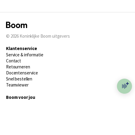
© 2026
Koninklijke Boom uitgevers
Klantenservice
Service & informatie
Contact
Retourneren
Docentenservice
Snel bestellen
Teamviewer
Boom voor jou
Voor de boekhandel
Voor de pers
Publiceren bij Boom
Werken bij Boom & Vacatures
Over Boom