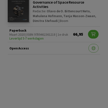
Governance of Space Resource
Activities
Redactie:
Olavo de O. Bittencourt Neto
,
Mahulena Hofmann
,
Tanja Masson-Zwaan
,
Dimitra Stefoudi
|
Boom
Paperback
66,95
Maart 2020 | ISBN 9789462361218 | 1e druk
Levertijd 5-7 werkdagen
Open Access