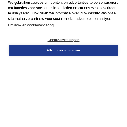
We gebruiken cookies om content en advertenties te personaliseren,
© 2026
Koninklijke Boom uitgevers
om functies voor social media te bieden en om ons websiteverkeer
te analyseren. Ook delen we informatie over jouw gebruik van onze
Klantenservice
site met onze partners voor social media, adverteren en analyse.
Service & informatie
Privacy- en cookieverklaring
Contact
Retourneren
Docentenservice
Cookie-instellingen
Snel bestellen
Teamviewer
Alle cookies toestaan
Boom voor jou
Voor de boekhandel
Voor de pers
Publiceren bij Boom
Werken bij Boom & Vacatures
Over Boom
Wat ons drijft
Onze historie
Onze auteurs
Onze organisatie
Duurzaam ondernemen