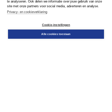
te analyseren. Ook delen we informatie over jouw gebruik van onze
Klantenservice
site met onze partners voor social media, adverteren en analyse.
Service & informatie
Privacy- en cookieverklaring
Contact
Retourneren
Docentenservice
Cookie-instellingen
Snel bestellen
Teamviewer
Alle cookies toestaan
Boom voor jou
Voor de boekhandel
Voor de pers
Publiceren bij Boom
Werken bij Boom & Vacatures
Over Boom
Wat ons drijft
Onze historie
Onze auteurs
Onze organisatie
Duurzaam ondernemen