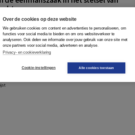
recht
om
Over de cookies op deze website
een verzameling van zaken en vermogensrechten. Hoe deze
We gebruiken cookies om content en advertenties te personaliseren, om
et stelsel van het privaatrecht is onduidelijk. Al eeuwenlang
functies voor social media te bieden en om ons websiteverkeer te
g of de eenmanszaak ee...
Meer
analyseren. Ook delen we informatie over jouw gebruik van onze site met
onze partners voor social media, adverteren en analyse.
Privacy- en cookieverklaring
Quantity
80,50
−
+
In winkelwagen
Cookie-instellingen
Alle cookies toestaan
ruk
gen
jst