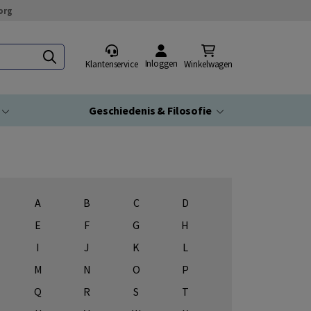
org
Inloggen
Klantenservice
Winkelwagen
Geschiedenis & Filosofie
A
B
C
D
E
F
G
H
I
J
K
L
M
N
O
P
Q
R
S
T