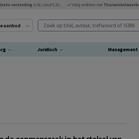
Gratis verzending
in NL vanaf € 20,-
Veilig winkelen met
Thuiswinkelwaarb
Zoek op titel, auteur, trefwoord of ISBN
ele aanbod
org
Juridisch
Management
an de eenmanszaak in het stelsel van