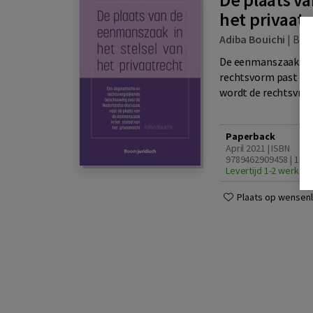
het privaat
Adiba Bouichi
|
Bo
De eenmanszaak is 
rechtsvorm past in h
wordt de rechtsvraa
Paperback
April 2021 | ISBN
9789462909458 | 1e d
Levertijd 1-2 werkda
Plaats op wensenli