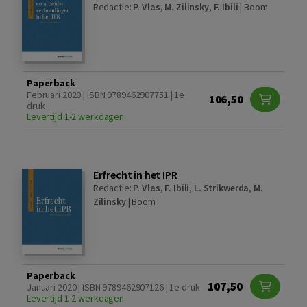
Redactie:
P. Vlas
,
M. Zilinsky
,
F. Ibili
|
Boom
Paperback
Februari 2020 | ISBN 9789462907751 | 1e
106,50
druk
Levertijd 1-2 werkdagen
Erfrecht in het IPR
Redactie:
P. Vlas
,
F. Ibili
,
L. Strikwerda
,
M.
Zilinsky
|
Boom
Paperback
107,50
Januari 2020 | ISBN 9789462907126 | 1e druk
Levertijd 1-2 werkdagen