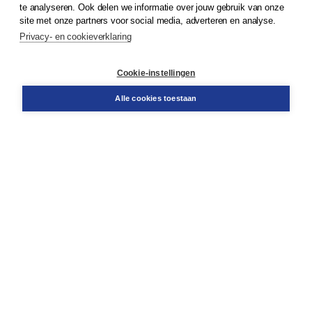
te analyseren. Ook delen we informatie over jouw gebruik van onze
Klantenservice
site met onze partners voor social media, adverteren en analyse.
Service & informatie
Privacy- en cookieverklaring
Contact
Retourneren
Docentenservice
Cookie-instellingen
Snel bestellen
Teamviewer
Alle cookies toestaan
Boom voor jou
Voor de boekhandel
Voor de pers
Publiceren bij Boom
Werken bij Boom & Vacatures
Over Boom
Wat ons drijft
Onze historie
Onze auteurs
Onze organisatie
Duurzaam ondernemen