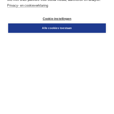
Service & informatie
Privacy- en cookieverklaring
Contact
Retourneren
Docentenservice
Cookie-instellingen
Snel bestellen
Teamviewer
Alle cookies toestaan
Boom voor jou
Voor de boekhandel
Voor de pers
Publiceren bij Boom
Werken bij Boom & Vacatures
Over Boom
Wat ons drijft
Onze historie
Onze auteurs
Onze organisatie
Duurzaam ondernemen
Gratis verzending in NL vanaf € 20,-.