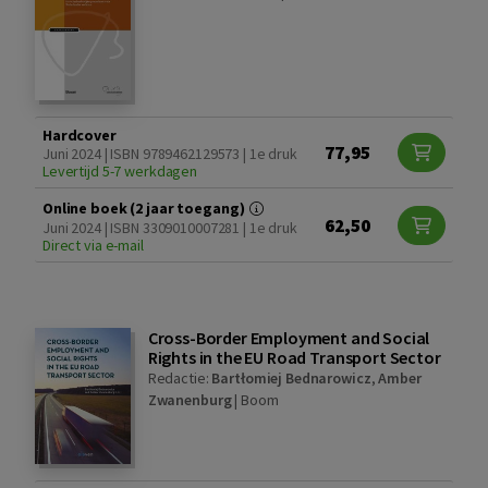
Hardcover
77,95
Juni 2024 | ISBN 9789462129573 | 1e druk
Levertijd 5-7 werkdagen
Online boek (2 jaar toegang)
62,50
Juni 2024 | ISBN 3309010007281 | 1e druk
Direct via e-mail
Cross-Border Employment and Social
Rights in the EU Road Transport Sector
Redactie:
Bartłomiej Bednarowicz
,
Amber
Zwanenburg
|
Boom