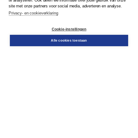
te analyseren. Ook delen we informatie over jouw gebruik van onze
Klantenservice
site met onze partners voor social media, adverteren en analyse.
Service & informatie
Privacy- en cookieverklaring
Contact
Retourneren
Docentenservice
Cookie-instellingen
Snel bestellen
Teamviewer
Alle cookies toestaan
Boom voor jou
Voor de boekhandel
Voor de pers
Publiceren bij Boom
Werken bij Boom & Vacatures
Over Boom
Wat ons drijft
Onze historie
Onze auteurs
Onze organisatie
Duurzaam ondernemen