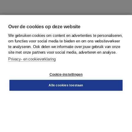
Over de cookies op deze website
We gebruiken cookies om content en advertenties te personaliseren,
© 2026
Koninklijke Boom uitgevers
om functies voor social media te bieden en om ons websiteverkeer
te analyseren. Ook delen we informatie over jouw gebruik van onze
Klantenservice
site met onze partners voor social media, adverteren en analyse.
Service & informatie
Privacy- en cookieverklaring
Contact
Retourneren
Docentenservice
Cookie-instellingen
Snel bestellen
Teamviewer
Alle cookies toestaan
Boom voor jou
Voor de boekhandel
Voor de pers
Publiceren bij Boom
Werken bij Boom & Vacatures