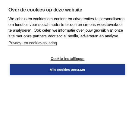
Over de cookies op deze website
We gebruiken cookies om content en advertenties te personaliseren,
© 2026
Koninklijke Boom uitgevers
om functies voor social media te bieden en om ons websiteverkeer
te analyseren. Ook delen we informatie over jouw gebruik van onze
Klantenservice
site met onze partners voor social media, adverteren en analyse.
Service & informatie
Privacy- en cookieverklaring
Contact
Retourneren
Docentenservice
Cookie-instellingen
Snel bestellen
Teamviewer
Alle cookies toestaan
Boom voor jou
Voor de boekhandel
Voor de pers
Publiceren bij Boom
Werken bij Boom & Vacatures
Over Boom
Wat ons drijft
Onze historie