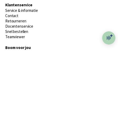
Klantenservice
Service & informatie
Contact
Retourneren
Docentenservice
Snel bestellen
Teamviewer
Boom voor jou
Voor de boekhandel
Voor de pers
Publiceren bij Boom
Werken bij Boom & Vacatures
Over Boom
Wat ons drijft
Onze historie
Onze auteurs
Onze organisatie
Duurzaam ondernemen