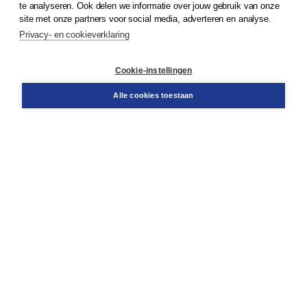
te analyseren. Ook delen we informatie over jouw gebruik van onze
Klantenservice
site met onze partners voor social media, adverteren en analyse.
Service & informatie
Privacy- en cookieverklaring
Contact
Retourneren
Docentenservice
Cookie-instellingen
Snel bestellen
Teamviewer
Alle cookies toestaan
Boom voor jou
Voor de boekhandel
Voor de pers
Publiceren bij Boom
Werken bij Boom & Vacatures
Over Boom
Wat ons drijft
Onze historie
Onze auteurs
Onze organisatie
Duurzaam ondernemen