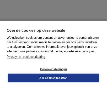
Over de cookies op deze website
We gebruiken cookies om content en advertenties te personaliseren,
© 2026
Koninklijke Boom uitgevers
om functies voor social media te bieden en om ons websiteverkeer
te analyseren. Ook delen we informatie over jouw gebruik van onze
Klantenservice
site met onze partners voor social media, adverteren en analyse.
Service & informatie
Privacy- en cookieverklaring
Contact
Retourneren
Docentenservice
Cookie-instellingen
Snel bestellen
Teamviewer
Alle cookies toestaan
Boom voor jou
Voor de boekhandel
Voor de pers
Publiceren bij Boom
Werken bij Boom & Vacatures