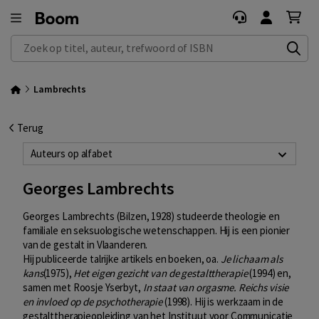
Zoek op titel, auteur, trefwoord of ISBN
Lambrechts
Terug
Auteurs op alfabet
Georges Lambrechts
Georges Lambrechts
(Bilzen, 1928) studeerde theologie en
familiale en seksuologische wetenschappen. Hij is een pionier
van de gestalt in Vlaanderen.
Hij publiceerde talrijke artikels en boeken, oa.
Je lichaam als
kans
(1975),
Het eigen gezicht van de gestalttherapie
(1994) en,
samen met Roosje Yserbyt,
In staat van orgasme. Reichs visie
en invloed op de psychotherapie
(1998). Hij is werkzaam in de
gestalttherapieopleiding van het Instituut voor Communicatie