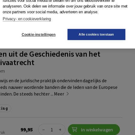
functies voor social media te bieden en om ons websiteverkeer te
analyseren. Ook delen we informatie over jouw gebruik van onze site met
onze partners voor social media, adverteren en analyse.
agen
Aanvragen
Privacy- en cookieverklaring
en onderwijsaccount
jst
Cookie-instellingen
Alle cookies toestaan
n uit de Geschiedenis van het
ivaatrecht
om
wijs en de juridische praktijk ondervinden dagelijks de
eeds nauwer wordende banden die de leden van de Europese
inden. De steeds hechter ...
Meer
ting
Quantity
99,95
−
+
In winkelwagen
ruk