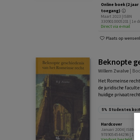
Online boek (2 jaar
toegang)
Maart 2023 | ISBN
3309010005201 | 1e d
Direct via e-mail
Plaats op wensenli
Beknopte ge
Willem Zwalve
|
Bo
Het Romeinse recht 
de juridische facul
huidige privaatrecht
5%
Studentenkor
Hardcover
Januari 2004 | ISBN
9789054544296 | 1e d
Vandaag besteld, din