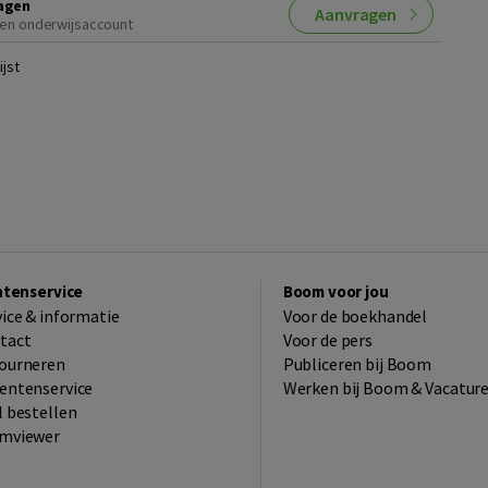
agen
Aanvragen
en onderwijsaccount
jst
ntenservice
Boom voor jou
vice & informatie
Voor de boekhandel
tact
Voor de pers
ourneren
Publiceren bij Boom
entenservice
Werken bij Boom & Vacatur
l bestellen
mviewer