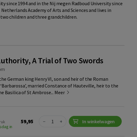
ty since 1994 and in the Nij megen Radboud University since
l Netherlands Academy of Arts and Sciences and lives in
e two children and three grandchildren.
uthority, A Trial of Two Swords
om
the German king Henry VI, son and heir of the Roman
‘Barbarossa’, married Constance of Hauteville, heir to the
the Basilica of St Ambrose...
Meer
Quantity
59,95
−
+
In winkelwagen
ruk
sdag in