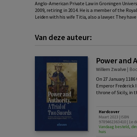
Anglo-American Private Law in Groningen Universi
2009, retiring in 2014. He is a member of the Roya
Leiden with his wife Titia, also a lawyer. They hav
Van deze auteur:
Power and A
Willem Zwalve
|
Bo
On 27 January 1186 
Emperor Frederick I 
throne of Sicily, in 
Hardcover
Maart 2023 | ISBN
9789462363410 | 1e d
Vandaag besteld, din
huis