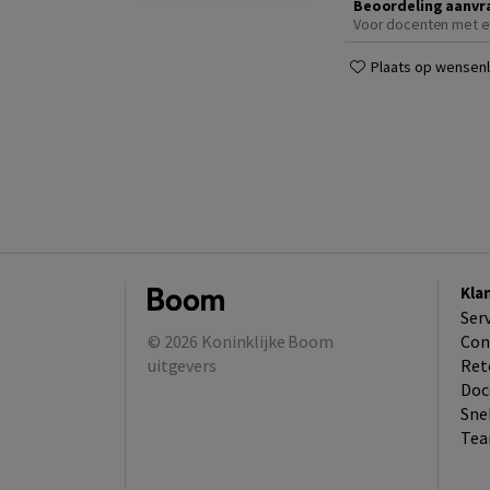
Beoordeling aanvr
Voor docenten met e
Plaats op wensenli
Kla
Ser
© 2026
Koninklijke Boom
Con
uitgevers
Ret
Doc
Sne
Tea