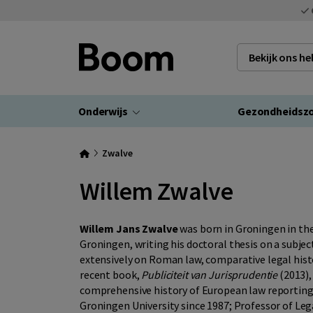
Bekijk ons h
Onderwijs
Gezondheidsz
Zwalve
Willem Zwalve
Willem Jans Zwalve
was born in Groningen in the 
Groningen, writing his doctoral thesis on a subjec
extensively on Roman law, comparative legal hist
recent book,
Publiciteit van Jurisprudentie
(2013),
comprehensive history of European law reporting.
Groningen University since 1987; Professor of Lega