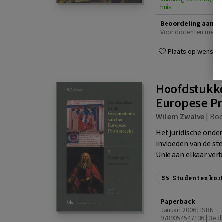
huis
Beoordeling aanvr
Voor docenten met e
Plaats op wensenli
Hoofdstukke
Europese Pr
Willem Zwalve
|
Bo
Het juridische onder
invloeden van de st
Unie aan elkaar verb
5%
Studentenkor
Paperback
Januari 2006 | ISBN
9789054547136 | 3e d