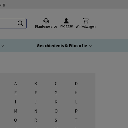
org
Inloggen
Klantenservice
Winkelwagen
Geschiedenis & Filosofie
A
B
C
D
E
F
G
H
I
J
K
L
M
N
O
P
Q
R
S
T