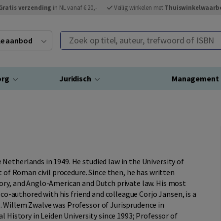
Gratis verzending
in NL vanaf € 20,-
Veilig winkelen met
Thuiswinkelwaarb
Zoek op titel, auteur, trefwoord of ISBN
ele aanbod
org
Juridisch
Management
Netherlands in 1949. He studied law in the University of
t of Roman civil procedure. Since then, he has written
ory, and Anglo-American and Dutch private law. His most
 co-authored with his friend and colleague Corjo Jansen, is a
 Willem Zwalve was Professor of Jurisprudence in
l History in Leiden University since 1993; Professor of