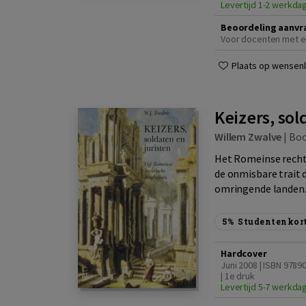
Levertijd 1-2 werkda
Beoordeling aanvr
Voor docenten met e
Plaats op wensenli
Keizers, sol
Willem Zwalve
|
Bo
Het Romeinse recht 
de onmisbare trait 
omringende landen.
5%
Studentenkor
Hardcover
Juni 2008 | ISBN 978
| 1e druk
Levertijd 5-7 werkda