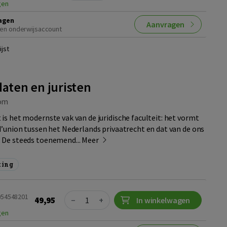
gen
agen
Aanvragen
en onderwijsaccount
jst
daten en juristen
om
is het modernste vak van de juridische faculteit: het vormt
d’union tussen het Nederlands privaatrecht en dat van de ons
 De steeds toenemend...
Meer
ting
Quantity
9054548201
49,95
−
+
In winkelwagen
gen