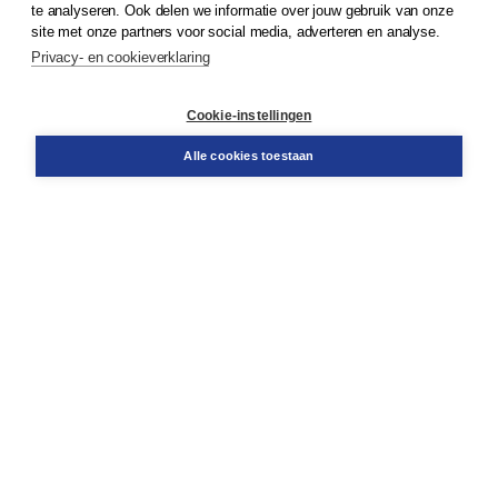
te analyseren. Ook delen we informatie over jouw gebruik van onze
Klantenservice
site met onze partners voor social media, adverteren en analyse.
Service & informatie
Privacy- en cookieverklaring
Contact
Retourneren
Docentenservice
Cookie-instellingen
Snel bestellen
Teamviewer
Alle cookies toestaan
Boom voor jou
Voor de boekhandel
Voor de pers
Publiceren bij Boom
Werken bij Boom & Vacatures
Over Boom
Wat ons drijft
Onze historie
Onze auteurs
Onze organisatie
Duurzaam ondernemen