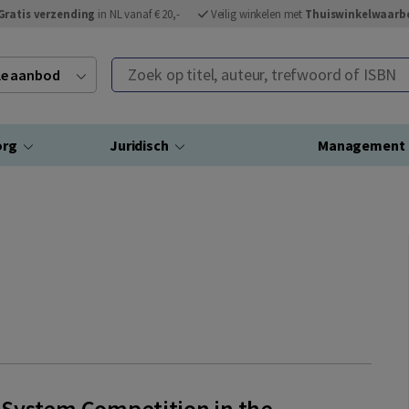
Gratis verzending
in NL vanaf € 20,-
Veilig winkelen met
Thuiswinkelwaarb
Zoek op titel, auteur, trefwoord of ISBN
ele aanbod
org
Juridisch
Management
e System Competition in the