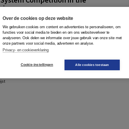
nion
m
Over de cookies op deze website
, certain EU Member States have been promoting their
We gebruiken cookies om content en advertenties te personaliseren, om
he best places to litigate cross-border commercial disputes.
functies voor social media te bieden en om ons websiteverkeer te
mpetition between jurisdi...
Meer
analyseren. Ook delen we informatie over jouw gebruik van onze site met
onze partners voor social media, adverteren en analyse.
Privacy- en cookieverklaring
Quantity
150,50
−
+
In winkelwagen
Cookie-instellingen
Alle cookies toestaan
ruk
gen
jst