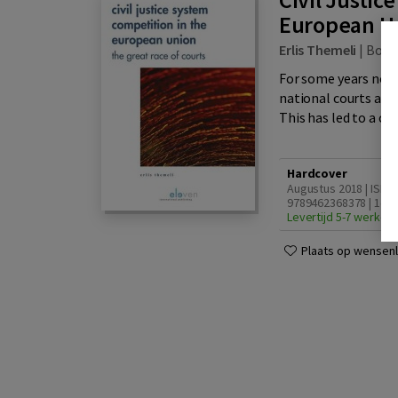
European U
Erlis Themeli
|
Boo
For some years now
national courts as t
This has led to a co
Hardcover
Augustus 2018 | ISBN
9789462368378 | 1e d
Levertijd 5-7 werkda
Plaats op wensenli