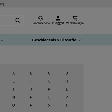
org
Inloggen
Klantenservice
Winkelwagen
Geschiedenis & Filosofie
A
B
C
D
E
F
G
H
I
J
K
L
M
N
O
P
Q
R
S
T