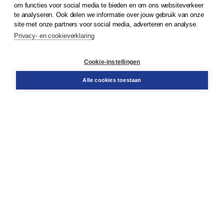
om functies voor social media te bieden en om ons websiteverkeer
te analyseren. Ook delen we informatie over jouw gebruik van onze
Klantenservice
site met onze partners voor social media, adverteren en analyse.
Service & informatie
Privacy- en cookieverklaring
Contact
Retourneren
Docentenservice
Cookie-instellingen
Snel bestellen
Teamviewer
Alle cookies toestaan
Boom voor jou
Voor de boekhandel
Voor de pers
Publiceren bij Boom
Werken bij Boom & Vacatures
Over Boom
Wat ons drijft
Onze historie
Onze auteurs
Onze organisatie
Duurzaam ondernemen