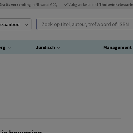
Gratis verzending
in NL vanaf € 20,-
Veilig winkelen met
Thuiswinkelwaarb
Zoek op titel, auteur, trefwoord of ISBN
ele aanbod
org
Juridisch
Management
 in beweging