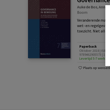
Auke de Bos
,
Annika
Boom
Veranderende maats
wet- en regelgeving
toezicht. Niet allee
Paperback
Oktober 2018 | ISBN
9789462905573 | 1e d
Levertijd 5-7 werkda
Plaats op wensenli