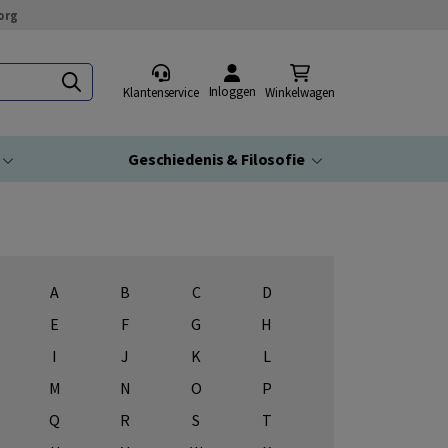
org
Inloggen
Klantenservice
Winkelwagen
Geschiedenis & Filosofie
A
B
C
D
E
F
G
H
I
J
K
L
M
N
O
P
Q
R
S
T