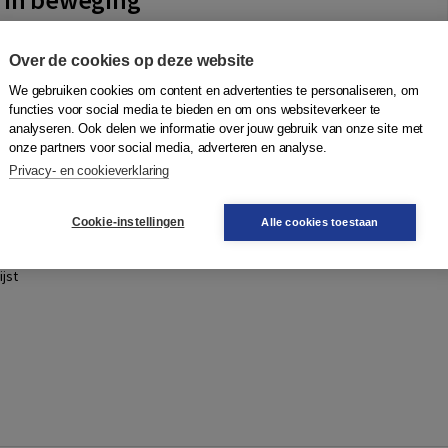
 Galle
,
Marlène Jans
,
Frits Meeuwissen
,
Koen van Middelaar
|
Over de cookies op deze website
chappelijke opvattingen, financiële schandalen en nieuwe
We gebruiken cookies om content en advertenties te personaliseren, om
 hebben geleid tot een sterke toename van intern en extern
functies voor social media te bieden en om ons websiteverkeer te
n de intern toezichthoud...
Meer
analyseren. Ook delen we informatie over jouw gebruik van onze site met
onze partners voor social media, adverteren en analyse.
Privacy- en cookieverklaring
Quantity
86,95
−
+
In winkelwagen
ruk
Cookie-instellingen
Alle cookies toestaan
gen
jst