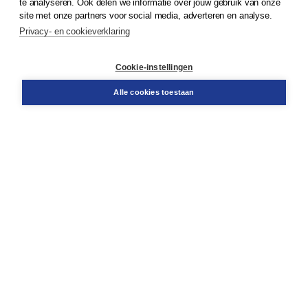
te analyseren. Ook delen we informatie over jouw gebruik van onze
Klantenservice
site met onze partners voor social media, adverteren en analyse.
Service & informatie
Privacy- en cookieverklaring
Contact
Retourneren
Docentenservice
Cookie-instellingen
Snel bestellen
Teamviewer
Alle cookies toestaan
Boom voor jou
Voor de boekhandel
Voor de pers
Publiceren bij Boom
Werken bij Boom & Vacatures
Over Boom
Wat ons drijft
Onze historie
Onze auteurs
Onze organisatie
Duurzaam ondernemen